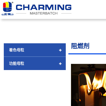
跳
至
内
容
阻燃剂
+
着色母粒
+
功能母粒