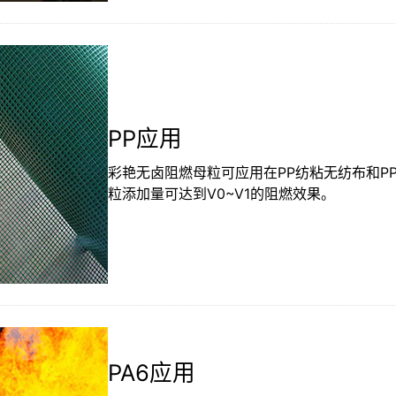
PP应用
彩艳无卤阻燃母粒可应用在PP纺粘无纺布和PP
粒添加量可达到V0~V1的阻燃效果。
PA6应用