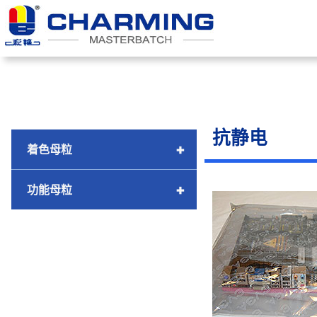
跳
至
内
容
抗静电
+
着色母粒
+
功能母粒