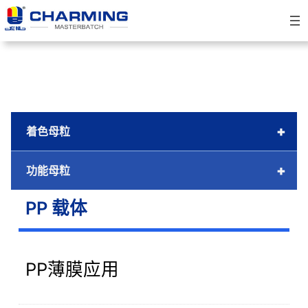
跳
至
内
容
+
着色母粒
+
功能母粒
PP 载体
PP薄膜应用