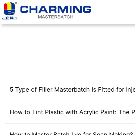
跳
至
内
容
5 Type of Filler Masterbatch Is Fitted for In
How to Tint Plastic with Acrylic Paint: The 
How to Master Batch Lye for Soap Making?